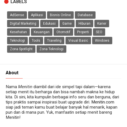
LABELS
AdSense
Aplikasi
Bisnis Online
Database
Digital Marketing
Edukasi
Game
Hiburan
Karier
Kesehatan
Keuangan
Otomotif
Properti
SEO
Teknologi
Tools
Traveling
Visual Basic
Windows
Zona Spotlight
Zona Teknologi
About
Nama
Menitin
diambil dari ide simpel tapi dalam—karena
setiap menit itu berharga dan bisa nambah makna ke hidup
kita. Di sini, kita kumpulin berbagai info seru dan berguna, dari
tips praktis sampai inspirasi buat upgrade diri.
Menitin.com
siap jadi teman kamu buat belajar banyak hal menarik, kapan
pun dan di mana pun. Yuk, manfaatin setiap menit bareng
Menitin!