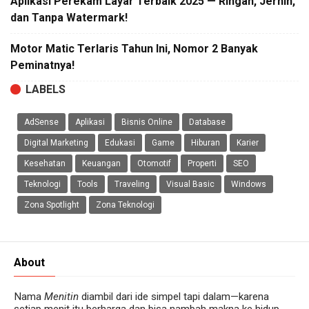
Aplikasi Perekam Layar Terbaik 2025 — Ringan, Jernih,
dan Tanpa Watermark!
Motor Matic Terlaris Tahun Ini, Nomor 2 Banyak
Peminatnya!
LABELS
AdSense
Aplikasi
Bisnis Online
Database
Digital Marketing
Edukasi
Game
Hiburan
Karier
Kesehatan
Keuangan
Otomotif
Properti
SEO
Teknologi
Tools
Traveling
Visual Basic
Windows
Zona Spotlight
Zona Teknologi
About
Nama
Menitin
diambil dari ide simpel tapi dalam—karena