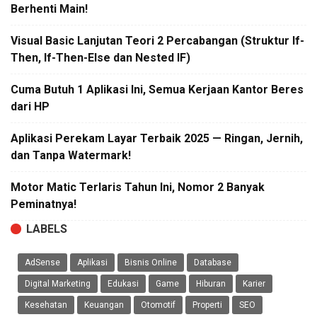
Berhenti Main!
Visual Basic Lanjutan Teori 2 Percabangan (Struktur If-
Then, If-Then-Else dan Nested IF)
Cuma Butuh 1 Aplikasi Ini, Semua Kerjaan Kantor Beres
dari HP
Aplikasi Perekam Layar Terbaik 2025 — Ringan, Jernih,
dan Tanpa Watermark!
Motor Matic Terlaris Tahun Ini, Nomor 2 Banyak
Peminatnya!
LABELS
AdSense
Aplikasi
Bisnis Online
Database
Digital Marketing
Edukasi
Game
Hiburan
Karier
Kesehatan
Keuangan
Otomotif
Properti
SEO