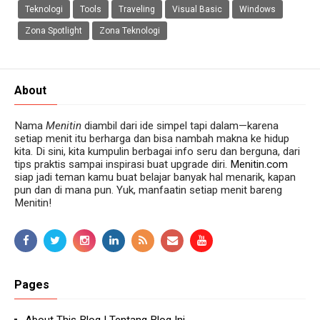
Teknologi
Tools
Traveling
Visual Basic
Windows
Zona Spotlight
Zona Teknologi
About
Nama
Menitin
diambil dari ide simpel tapi dalam—karena
setiap menit itu berharga dan bisa nambah makna ke hidup
kita. Di sini, kita kumpulin berbagai info seru dan berguna, dari
tips praktis sampai inspirasi buat upgrade diri.
Menitin.com
siap jadi teman kamu buat belajar banyak hal menarik, kapan
pun dan di mana pun. Yuk, manfaatin setiap menit bareng
Menitin!
Pages
About This Blog | Tentang Blog Ini