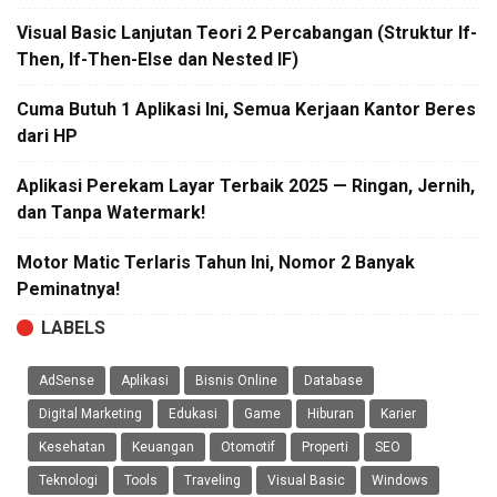
Visual Basic Lanjutan Teori 2 Percabangan (Struktur If-
Then, If-Then-Else dan Nested IF)
Cuma Butuh 1 Aplikasi Ini, Semua Kerjaan Kantor Beres
dari HP
Aplikasi Perekam Layar Terbaik 2025 — Ringan, Jernih,
dan Tanpa Watermark!
Motor Matic Terlaris Tahun Ini, Nomor 2 Banyak
Peminatnya!
LABELS
AdSense
Aplikasi
Bisnis Online
Database
Digital Marketing
Edukasi
Game
Hiburan
Karier
Kesehatan
Keuangan
Otomotif
Properti
SEO
Teknologi
Tools
Traveling
Visual Basic
Windows